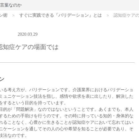
言葉なのか
ン術
>
すぐに実践できる「バリデーション」とは
>
認知症ケア
2020.03.29
認知症ケアの場面では
ン
いる考え方が、バリデーションです。介護業界におけるバリデーショ
ミュニケーション技法を指し、感情や欲求を表に出したり、解決した
をするという目的を持っています。
目的が「問題解決」なのではないということです。あくまでも、本人
するための手助けを行うのです。その時に持っている知的・身体的な
れることなく、心豊かに生きることが認知症ケアにおいて忘れてはい
ニケーションを通してその人の心や希望を知ることが必要であり、そ
技法なのです。